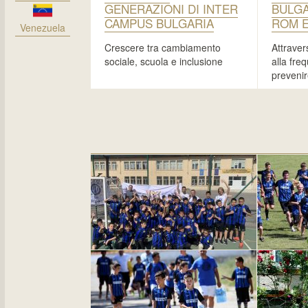
GENERAZIONI DI INTER
BULGA
CAMPUS BULGARIA
ROM E
Venezuela
Crescere tra cambiamento
Attravers
sociale, scuola e inclusione
alla fre
preveni