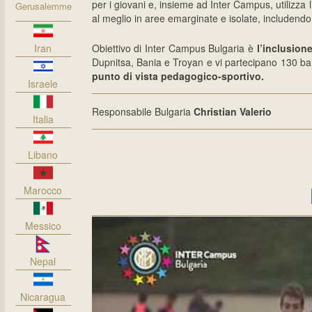
per i giovani e, insieme ad Inter Campus, utilizza l
Gerusalemme
al meglio in aree emarginate e isolate, includend
Iran
Obiettivo di Inter Campus Bulgaria è
l’inclusione
Dupnitsa, Bania e Troyan e vi partecipano 130 ba
punto di vista pedagogico-sportivo.
Israele
Responsabile Bulgaria
Christian Valerio
Italia
Libano
Marocco
Messico
Nepal
Nicaragua