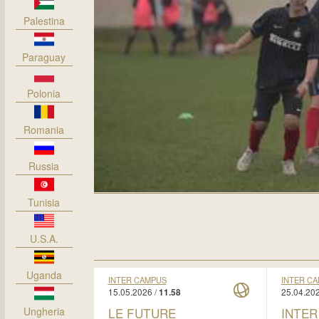
Palestina
Paraguay
Polonia
Romania
Russia
Tunisia
U.S.A.
Uganda
INTER CAMPUS
INTER C
15.05.2026 /
25.04.202
11.58
LE FUTURE
INTER
Ungheria