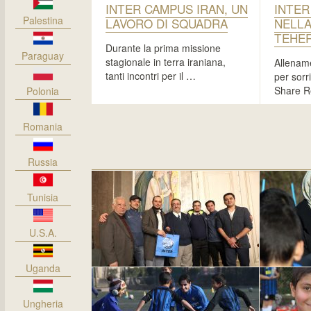
INTER CAMPUS IRAN, UN
INTER
Palestina
LAVORO DI SQUADRA
NELLA
TEHE
Durante la prima missione
Paraguay
stagionale in terra iraniana,
Allename
tanti incontri per il …
per sorr
Share R
Polonia
Romania
Russia
Tunisia
U.S.A.
Uganda
Ungheria