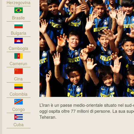
Herzegovina
Brasile
Bulgaria
Cambogia
Camerun
Cina
Colombia
L’Iran è un paese medio-orientale situato nel sud-es
Congo
oggi ospita oltre 77 milioni di persone. La sua supe
Teheran.
Cuba