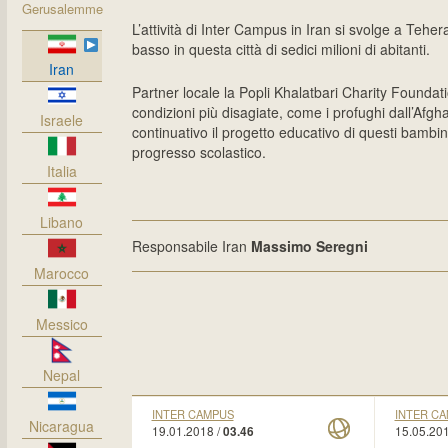
Gerusalemme
L’attività di Inter Campus in Iran si svolge a Tehera
basso in questa città di sedici milioni di abitanti.
Iran
Partner locale la Popli Khalatbari Charity Foundati
condizioni più disagiate, come i profughi dall’Af
Israele
continuativo il progetto educativo di questi bambini 
progresso scolastico.
Italia
Libano
Responsabile Iran
Massimo Seregni
Marocco
Messico
Nepal
INTER CAMPUS
INTER C
Nicaragua
19.01.2018 /
15.05.201
03.46