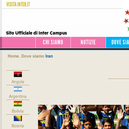
VISITA
INTER.IT
Sito Ufficiale di Inter Campus
CHI SIAMO
NOTIZIE
DOVE SI
Home.
Dove siamo
Iran
Angola
Argentina
Bolivia
Bosnia