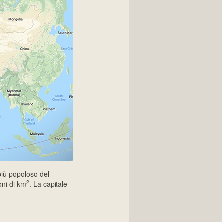
più popoloso del
2
oni di
km
. La capitale