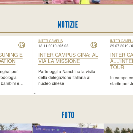
NOTIZIE
INTER CAMPUS
INTER CAMPU
18.11.2019 /
29.07.2019 /
05.03
0
SUNING E
INTER CAMPUS CINA: AL
INTER C
ATION
VIA LA MISSIONE
ALL'INT
TOUR
nghai per
Parte oggi a Nanchino la visita
todologia
della delegazione italiana al
In campo con
 bambini e…
nucleo cinese
stadio per J
…
FOTO