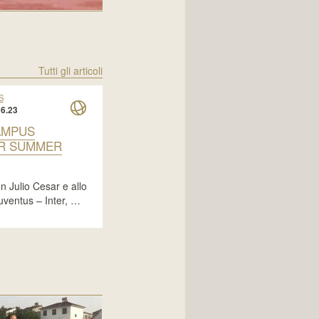
Tutti gli articoli
S
6.23
AMPUS
ER SUMMER
 Julio Cesar e allo
uventus – Inter, …