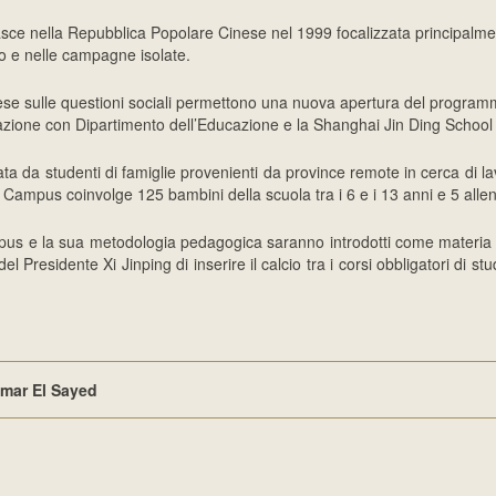
nasce nella Repubblica Popolare Cinese nel 1999 focalizzata principalme
o e nelle campagne isolate.
aese sulle questioni sociali permettono una nuova apertura del progra
azione con Dipartimento dell’Educazione e la Shanghai Jin Ding School
ta da studenti di famiglie provenienti da province remote in cerca di la
 Campus coinvolge 125 bambini della scuola tra i 6 e i 13 anni e 5 allen
ampus e la sua metodologia pedagogica saranno introdotti come materia s
el Presidente Xi Jinping di inserire il calcio tra i corsi obbligatori di stu
mar El Sayed