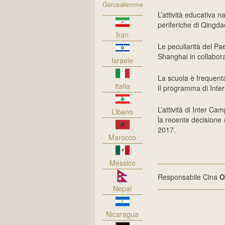
Gerusalemme
L’attività educativa 
periferiche di Qingda
Iran
Le peculiarità del P
Shanghai in collabor
Israele
La scuola è frequenta
Italia
Il programma di Inter
L’attività di Inter C
Libano
la recente decisione d
2017.
Marocco
Messico
Responsabile Cina
O
Nepal
Nicaragua