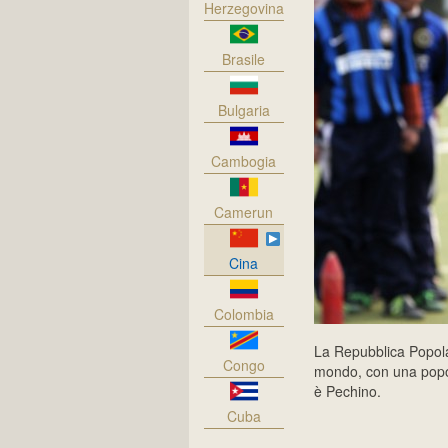
Herzegovina
Brasile
Bulgaria
Cambogia
Camerun
Cina
Colombia
La Repubblica Popolar
Congo
mondo, con una popola
è Pechino.
Cuba