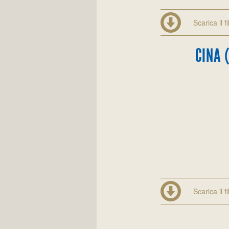
Scarica il f
CINA 
Scarica il f