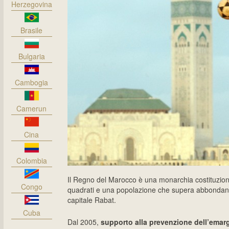
Herzegovina
Brasile
Bulgaria
Cambogia
Camerun
Cina
Colombia
Il Regno del Marocco è una monarchia costituziona
Congo
quadrati e una popolazione che supera abbondanteme
capitale Rabat.
Cuba
Dal 2005,
supporto alla prevenzione dell’emar