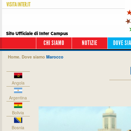
VISITA
INTER.IT
Sito Ufficiale di Inter Campus
CHI SIAMO
NOTIZIE
DOVE SI
Home.
Dove siamo
Marocco
Angola
Argentina
Bolivia
Bosnia