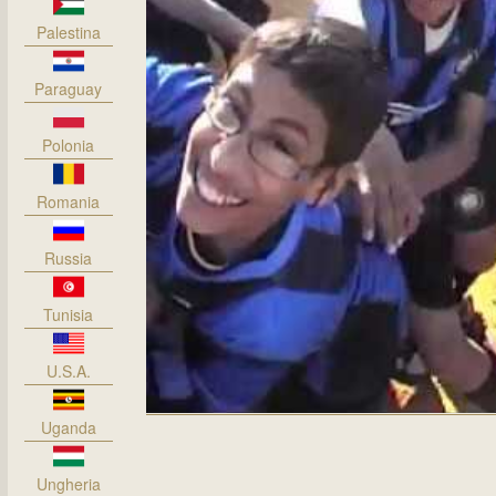
Palestina
Paraguay
Polonia
Romania
Russia
Tunisia
U.S.A.
Uganda
Ungheria