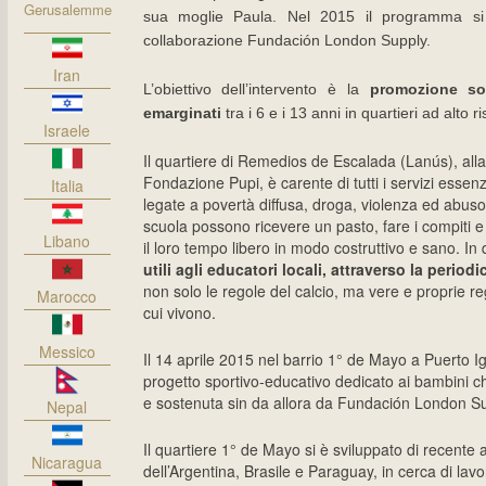
Gerusalemme
sua moglie Paula. Nel 2015 il programma si 
collaborazione Fundación London Supply.
Iran
L’obiettivo dell’intervento è la
promozione so
emarginati
tra i 6 e i 13 anni in
quartieri ad alto r
Israele
Il quartiere di Remedios de Escalada (Lanús), alla 
Fondazione Pupi, è carente di tutti i servizi essen
Italia
legate a povertà diffusa, droga, violenza ed abuso
scuola possono ricevere un pasto, fare i compiti e
Libano
il loro tempo libero in modo costruttivo e sano. I
utili agli educatori locali, attraverso la peri
non solo le regole del calcio, ma vere e proprie rego
Marocco
cui vivono.
Messico
Il 14 aprile 2015 nel barrio 1° de Mayo a Puerto I
progetto sportivo-educativo dedicato ai bambini ch
e sostenuta sin da allora da Fundación London Su
Nepal
Il quartiere 1° de Mayo si è sviluppato di recente a 
Nicaragua
dell’Argentina, Brasile e Paraguay, in cerca di lavo