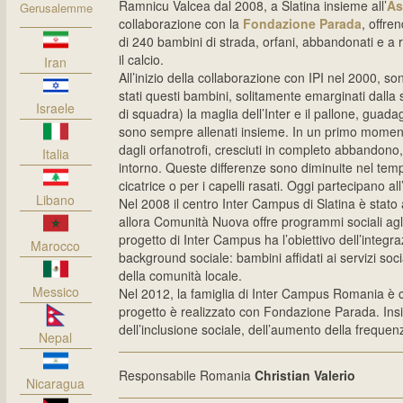
Ramnicu Valcea dal 2008, a Slatina insieme all’
As
Gerusalemme
collaborazione con la
Fondazione
Parada
, offre
di 240 bambini di strada, orfani, abbandonati e a 
il calcio.
Iran
All’inizio della collaborazione con IPI nel 2000, so
stati questi bambini, solitamente emarginati dalla 
Israele
di squadra) la maglia dell’Inter e il pallone, guada
sono sempre allenati insieme. In un primo momento 
dagli orfanotrofi, cresciuti in completo abbandono,
Italia
intorno. Queste differenze sono diminuite nel tempo
cicatrice o per i capelli rasati. Oggi partecipano al
Libano
Nel 2008 il centro Inter Campus di Slatina è stat
allora Comunità Nuova offre programmi sociali agli 
progetto di Inter Campus ha l’obiettivo dell’integra
Marocco
background sociale: bambini affidati ai servizi so
della comunità locale.
Messico
Nel 2012, la famiglia di Inter Campus Romania è c
progetto è realizzato con Fondazione Parada. Insi
dell’inclusione sociale, dell’aumento della frequenz
Nepal
Responsabile Romania
Christian Valerio
Nicaragua