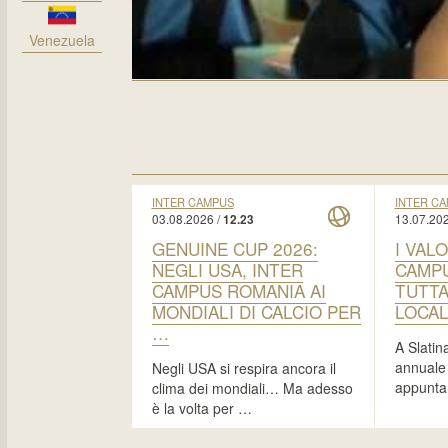
Venezuela
INTER CAMPUS
INTER C
03.08.2026 /
13.07.202
12.23
GENUINE CUP 2026:
I VALO
NEGLI USA, INTER
CAMPU
CAMPUS ROMANIA AI
TUTTA
MONDIALI DI CALCIO PER
LOCA
…
A Slatina
annuale 
Negli USA si respira ancora il
appunta
clima dei mondiali… Ma adesso
è la volta per …