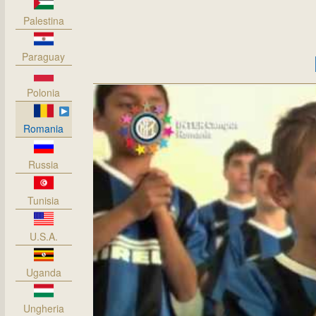
Palestina
Paraguay
Polonia
Romania
Russia
Tunisia
U.S.A.
Uganda
Ungheria