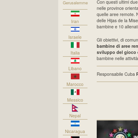
Con questi ultimi due 
Gerusalemme
nelle province orienta
quelle aree remote. 
delle Hijas de la Mise
Iran
bambine e 10 allenato
Israele
Gli obiettivi, di com
bambine di aree rem
sviluppo del gioco 
Italia
bambine nelle attivit
Libano
Responsabile Cuba
Marocco
Messico
Nepal
Nicaragua