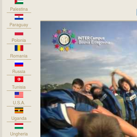
Palestina
Paraguay
Polonia
Romania
Russia
Tunisia
U.S.A.
Uganda
Ungheria