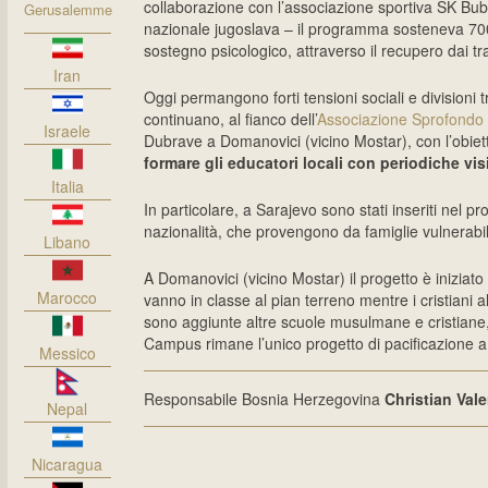
collaborazione con l’associazione sportiva SK Bub
Gerusalemme
nazionale jugoslava – il programma sosteneva 700 b
sostegno psicologico, attraverso il recupero dai tra
Iran
Oggi permangono forti tensioni sociali e divisioni t
continuano, al fianco dell’
Associazione Sprofondo
Israele
Dubrave a Domanovici (vicino Mostar), con l’obiet
formare gli educatori locali con periodiche v
Italia
In particolare, a Sarajevo sono stati inseriti nel p
nazionalità, che provengono da famiglie vulnerabi
Libano
A Domanovici (vicino Mostar) il progetto è iniziat
Marocco
vanno in classe al pian terreno mentre i cristiani 
sono aggiunte altre scuole musulmane e cristiane,
Campus rimane l’unico progetto di pacificazione 
Messico
Responsabile Bosnia Herzegovina
Christian Vale
Nepal
Nicaragua