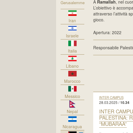
A
Ramallah
, nel cuo
Gerusalemme
L’obiettivo è accompa
attraverso l’attività s
gioco.
Iran
Apertura: 2022
Israele
Responsabile Palest
Italia
Libano
Marocco
Messico
INTER CAMPUS
28.03.2025 /
10.34
INTER CAMP
Nepal
PALESTINA: 
“MUBARAA”
Nicaragua