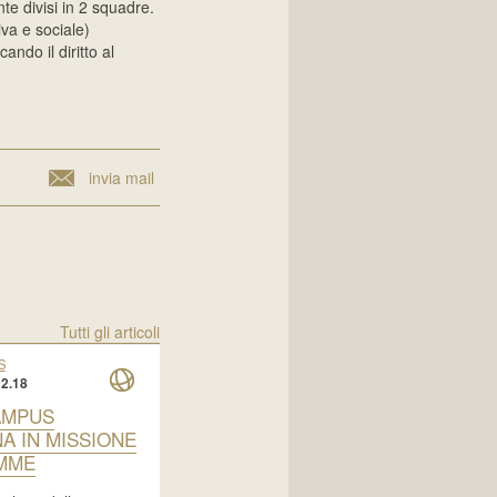
te divisi in 2 squadre.
va e sociale)
ando il diritto al
invia mail
Tutti gli articoli
S
2.18
AMPUS
A IN MISSIONE
MME