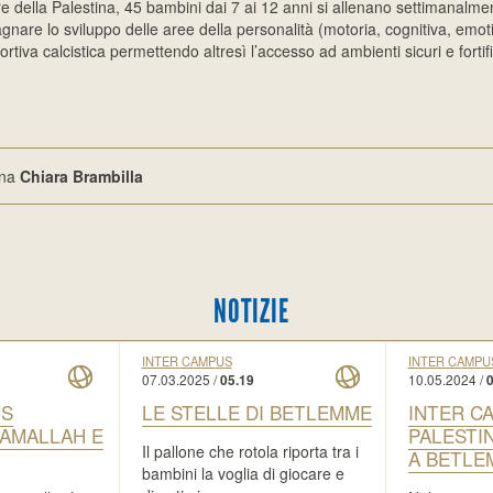
re della Palestina, 45 bambini dai 7 ai 12 anni si allenano settimanalmen
gnare lo sviluppo delle aree della personalità (motoria, cognitiva, emoti
portiva calcistica permettendo altresì l’accesso ad ambienti sicuri e fortific
ina
Chiara Brambilla
NOTIZIE
INTER CAMPUS
INTER CAMPU
07.03.2025 /
10.05.2024 /
05.19
0
US
LE STELLE DI BETLEMME
INTER C
RAMALLAH E
PALESTIN
Il pallone che rotola riporta tra i
A BETLE
bambini la voglia di giocare e