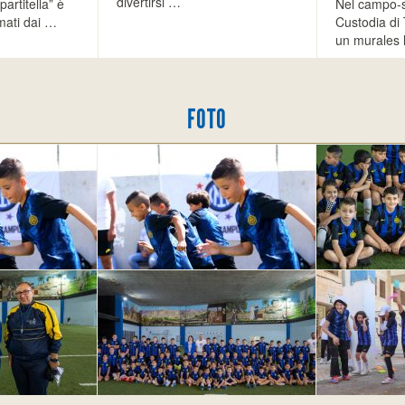
divertirsi …
artitella” è
Nel campo-s
amati dai …
Custodia di
un murales l
FOTO