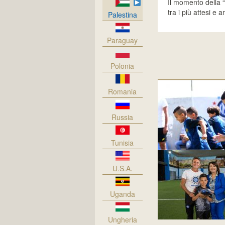
Il momento della “p
tra i più attesi e 
Palestina
Paraguay
Polonia
Romania
Russia
Tunisia
U.S.A.
Uganda
Ungheria