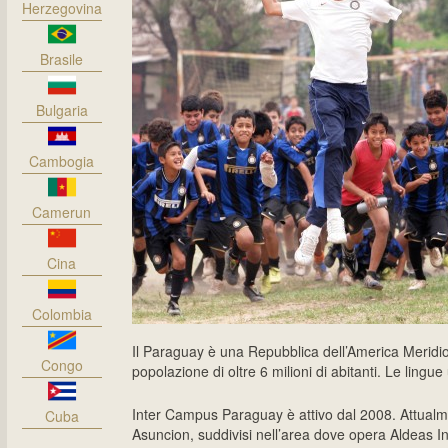
Herzegovina
Brasile
Bulgaria
Cambogia
Camerun
Cina
Colombia
Il Paraguay è una Repubblica dell’America Meridi
Congo
popolazione di oltre 6 milioni di abitanti. Le lingue
Inter Campus Paraguay è attivo dal 2008. Attualme
Cuba
Asuncion, suddivisi nell’area dove opera Aldeas In