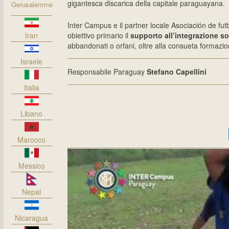
gigantesca discarica della capitale paraguayana.
Gerusalemme
Inter Campus e il partner locale Asociación de fut
Iran
obiettivo primario il
supporto all’integrazione soc
abbandonati o orfani, oltre alla consueta formazion
Israele
Responsabile Paraguay
Stefano Capellini
Italia
Libano
Marocco
Messico
Nepal
Nicaragua