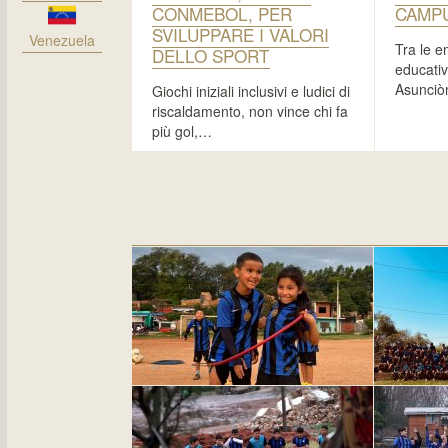
CONMEBOL, PER
CAMP
SVILUPPARE I VALORI
Venezuela
Tra le e
DELLO SPORT
educativ
Asunciòn
Giochi iniziali inclusivi e ludici di
riscaldamento, non vince chi fa
più gol,…