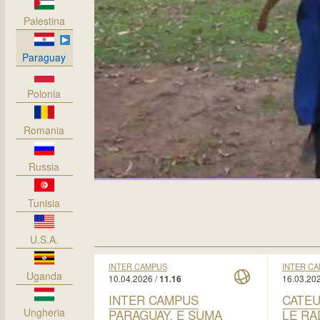
Palestina
Paraguay
Polonia
Romania
Russia
Tunisia
U.S.A.
INTER CAMPUS
INTER C
Uganda
10.04.2026 /
16.03.202
11.16
INTER CAMPUS
CATEU
Ungheria
PARAGUAY, E SUMA
LE RA