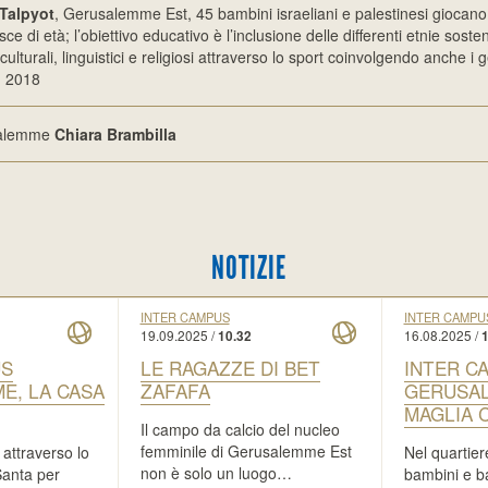
Talpyot
, Gerusalemme Est, 45 bambini israeliani e palestinesi giocan
ce di età; l’obiettivo educativo è l’inclusione delle differenti etnie so
culturali, linguistici e religiosi attraverso lo sport coinvolgendo anche i 
: 2018
salemme
Chiara Brambilla
NOTIZIE
INTER CAMPUS
INTER CAMPU
19.09.2025 /
16.08.2025 /
10.32
1
US
LE RAGAZZE DI BET
INTER C
E, LA CASA
ZAFAFA
GERUSAL
MAGLIA 
Il campo da calcio del nucleo
femminile di Gerusalemme Est
 attraverso lo
Nel quartier
non è solo un luogo…
 Santa per
bambini e ba