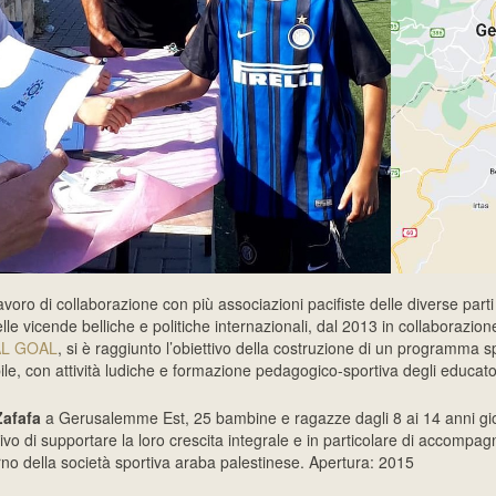
voro di collaborazione con più associazioni pacifiste delle diverse parti
lle vicende belliche e politiche internazionali, dal 2013 in collaborazio
AL GOAL
, si è raggiunto l’obiettivo della costruzione di un programma s
ile, con attività ludiche e formazione pedagogico-sportiva degli educatori
Zafafa
a Gerusalemme Est, 25 bambine e ragazze dagli 8 ai 14 anni gi
ivo di supportare la loro crescita integrale e in particolare di accompag
terno della società sportiva araba palestinese. Apertura: 2015