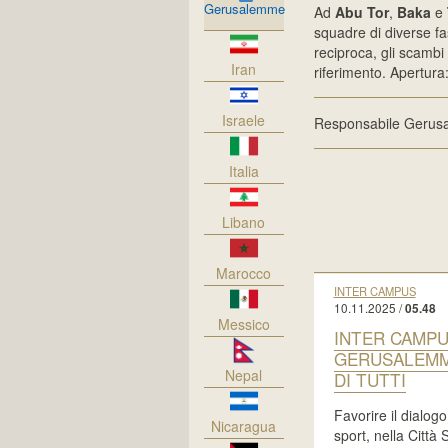
Gerusalemme
Ad
Abu Tor
,
Baka
e
squadre di diverse fas
reciproca, gli scambi 
Iran
riferimento. Apertura
Israele
Responsabile Geru
Italia
Libano
Marocco
INTER CAMPUS
10.11.2025 /
05.48
Messico
INTER CAMP
GERUSALEMM
Nepal
DI TUTTI
Favorire il dialogo
Nicaragua
sport, nella Città