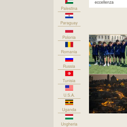
eccellenza
Palestina
Paraguay
Polonia
Romania
Russia
Tunisia
U.S.A.
Uganda
Ungheria