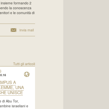
o insieme formando 2
stenendo la conoscenza
genitori e le comunità di
invia mail
Tutti gli articoli
S
0.16
AMPUS A
EMME, UNA
CHE UNISCE
e di Abu Tor,
mbine israeliani e