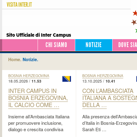
VISITA
INTER.IT
Sito Ufficiale di Inter Campus
CHI SIAMO
NOTIZIE
DOVE SI
Home.
Notizie.
BOSNIA HERZEGOVINA
BOSNIA HERZEGOVINA
18.05.2026 /
13.10.2025 /
11.53
10.41
INTER CAMPUS IN
CON L’AMBASCIATA
BOSNIA ERZEGOVINA,
ITALIANA A SOSTE
IL CALCIO COME …
DELLA …
Insieme all’Ambasciata Italiana
Alla presenza dell’Ambascia
per promuovere inclusione,
d’Italia in Bosnia-Erzegovin
dialogo e crescita condivisa
Sarah Eti …