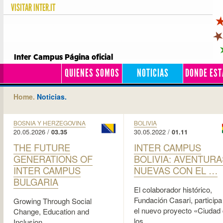
VISITAR
INTER.IT
Inter Campus Página oficial
QUIENES SOMOS
NOTICIAS
DONDE ES
Home.
Noticias.
BOSNIA Y HERZEGOVINA
BOLIVIA
20.05.2026 /
30.05.2022 /
03.35
01.11
THE FUTURE
INTER CAMPUS
GENERATIONS OF
BOLIVIA: AVENTURA
INTER CAMPUS
NUEVAS CON EL …
BULGARIA
El colaborador histórico,
Fundación Casari, participa
Growing Through Social
el nuevo proyecto «Ciudad
Change, Education and
los …
Inclusion