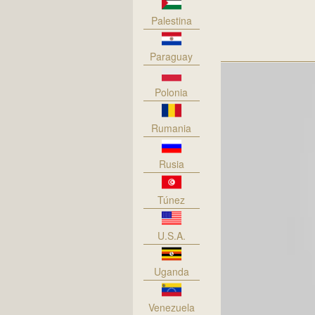
Palestina
Paraguay
Polonia
Rumania
Rusia
Túnez
U.S.A.
Uganda
Venezuela