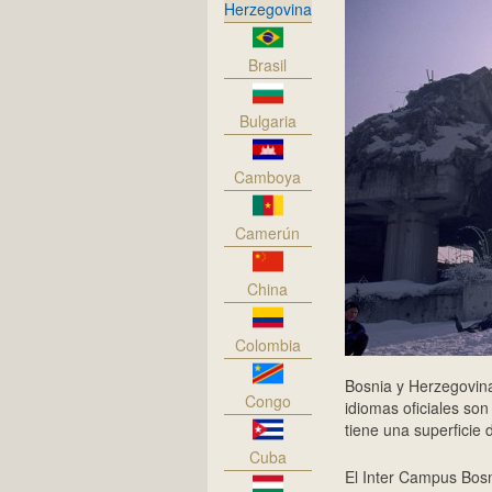
Herzegovina
Brasil
Bulgaria
Camboya
Camerún
China
Colombia
Bosnia y Herzegovina
Congo
idiomas oficiales son
tiene una superficie
Cuba
El Inter Campus Bosn