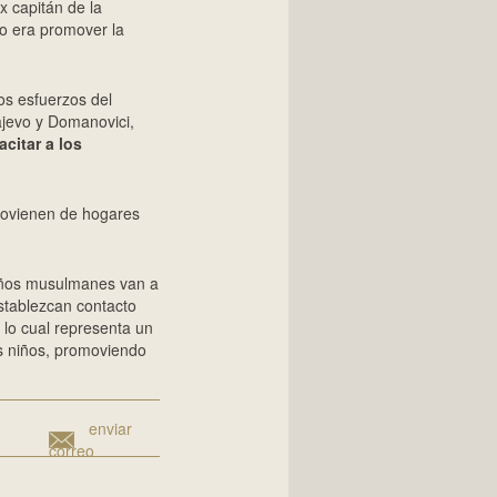
 capitán de la
vo era promover la
los esfuerzos del
jevo y Domanovici,
citar a los
provienen de hogares
 niños musulmanes van a
establezcan contacto
 lo cual representa un
os niños, promoviendo
enviar
correo