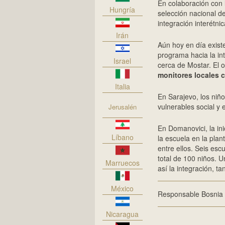
En colaboración con 
Hungría
selección nacional de
integración interétni
Irán
Aún hoy en día existe
programa hacia la in
Israel
cerca de Mostar. El o
monitores locales c
Italia
En Sarajevo, los niñ
vulnerables social y
Jerusalén
En Domanovici, la in
Líbano
la escuela en la plan
entre ellos. Seis esc
total de 100 niños. U
Marruecos
así la integración, t
México
Responsable Bosnia
Nicaragua