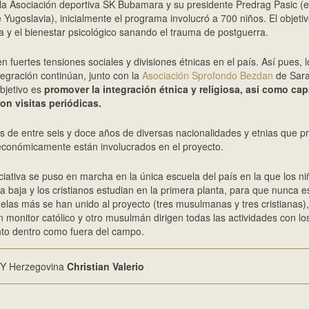
la Asociación deportiva SK Bubamara y su presidente Predrag Pasic (ex
 Yugoslavia), inicialmente el programa involucró a 700 niños. El objeti
ca y el bienestar psicológico sanando el trauma de postguerra.
n fuertes tensiones sociales y divisiones étnicas en el país. Así pues, 
tegración continúan, junto con la
Asociación Sprofondo Bezdan
de Sara
bjetivo es
promover la integración étnica y religiosa, así como capa
on visitas periódicas.
os de entre seis y doce años de diversas nacionalidades y etnias que 
 económicamente están involucrados en el proyecto.
iciativa se puso en marcha en la única escuela del país en la que los
ta baja y los cristianos estudian en la primera planta, para que nunca 
uelas más se han unido al proyecto (tres musulmanas y tres cristianas),
n monitor católico y otro musulmán dirigen todas las actividades con l
anto dentro como fuera del campo.
 Y Herzegovina
Christian Valerio