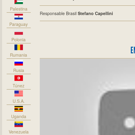
Palestina
Responsable Brasil
Stefano Capellini
Paraguay
Polonia
E
Rumania
Rusia
Túnez
U.S.A.
Uganda
Venezuela