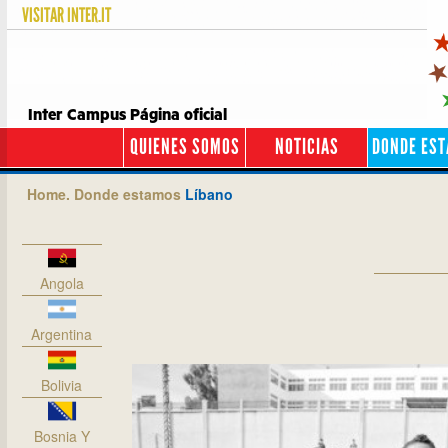
VISITAR
INTER.IT
Inter Campus Página oficial
QUIENES SOMOS
NOTICIAS
DONDE ES
Home.
Donde estamos
Líbano
Angola
Argentina
Bolivia
Bosnia Y