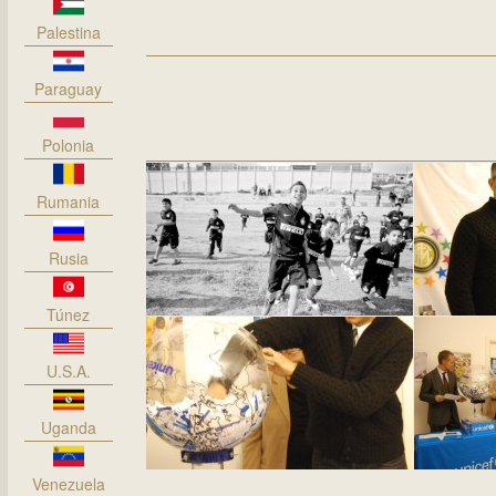
Palestina
Paraguay
Polonia
Rumania
Rusia
Túnez
U.S.A.
Uganda
Venezuela