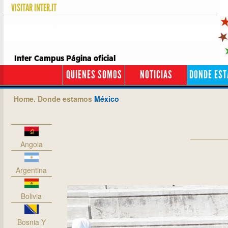
VISITAR
INTER.IT
Inter Campus Página oficial
QUIENES SOMOS
NOTICIAS
DONDE ES
Home.
Donde estamos
México
Angola
Argentina
Bolivia
Bosnia Y