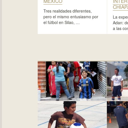
MÉXICO
INTER
CHIAP
Tres realidades diferentes,
pero el mismo entusiasmo por
La exper
el fútbol en Silao, …
Adan: d
a las c