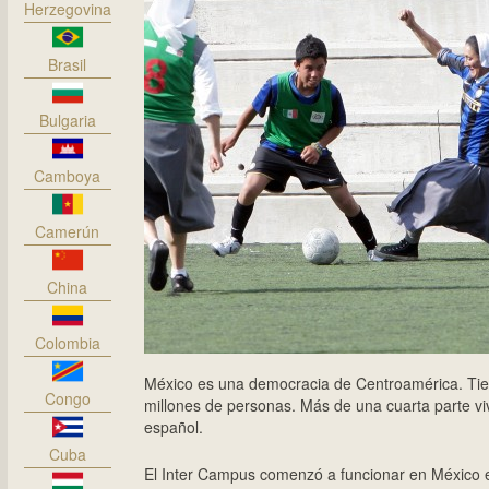
Herzegovina
Brasil
Bulgaria
Camboya
Camerún
China
Colombia
México es una democracia de Centroamérica. Tien
Congo
millones de personas. Más de una cuarta parte vive
español.
Cuba
El Inter Campus comenzó a funcionar en México en