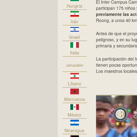
El Inter Campus Cam
Hungría
participan 175 niños 
previamente las act
Roong, a unos 40 km
Irán
Antes de que el proye
Israel
peligroso, y en su l
primaria y secundaria
Italia
La participación del 
tienen pocas oportuni
Jerusalén
Los maestros locale
Líbano
Marruecos
México
Nicaragua