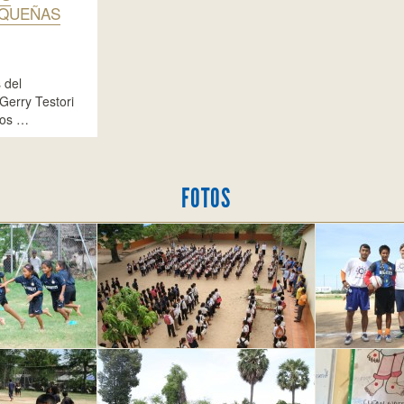
EQUEÑAS
 del
Gerry Testori
dos …
FOTOS