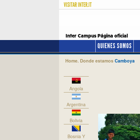
VISITAR
INTER.IT
Inter Campus Página oficial
QUIENES SOMOS
Home.
Donde estamos
Camboya
Angola
Argentina
Bolivia
Bosnia Y