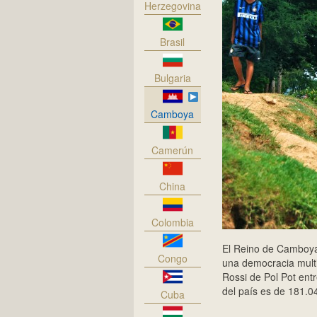
Herzegovina
Brasil
Bulgaria
Camboya
Camerún
China
Colombia
El Reino de Camboya 
Congo
una democracia multi
Rossi de Pol Pot entr
del país es de 181.0
Cuba