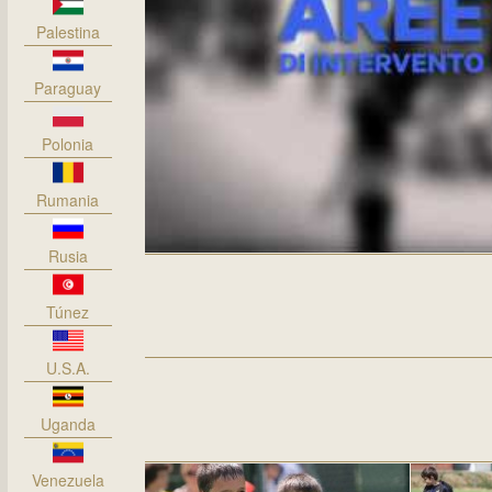
Palestina
Paraguay
Polonia
Rumania
Rusia
Túnez
U.S.A.
Uganda
Venezuela