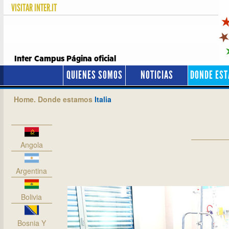
VISITAR
INTER.IT
Inter Campus Página oficial
QUIENES SOMOS
NOTICIAS
DONDE ES
Home.
Donde estamos
Italia
Angola
Argentina
Bolivia
Bosnia Y