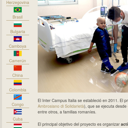
Herzegovina
Brasil
Bulgaria
Camboya
Camerún
China
Colombia
El Inter Campus Italia se estableció en 2011. El 
Congo
Ambrosiano di Solidarietà
), que se ejecuta desde 
entre otros, a familias romaníes.
Cuba
El principal objetivo del proyecto es organizar
act