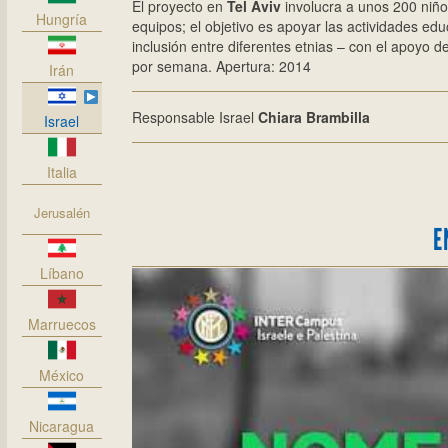
El proyecto en
Tel Aviv
involucra a unos 200 niños
Hungría
equipos; el objetivo es apoyar las actividades ed
inclusión entre diferentes etnias – con el apoyo 
por semana. Apertura: 2014
Irán
Responsable Israel
Chiara Brambilla
Israel
Italia
Jerusalén
E
Líbano
Marruecos
México
Nicaragua