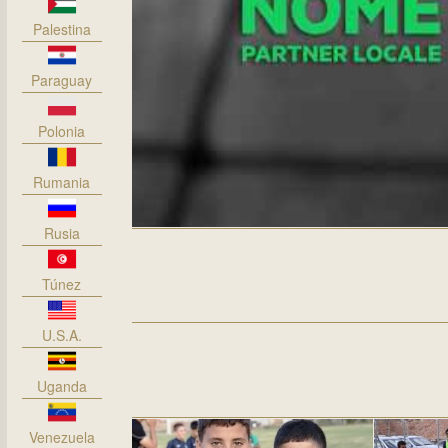
Palestina
Paraguay
Polonia
Rumania
Rusia
Túnez
U.S.A.
Uganda
Venezuela