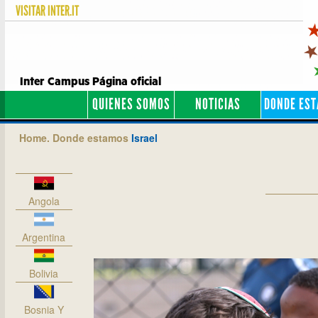
VISITAR
INTER.IT
Inter Campus Página oficial
QUIENES SOMOS
NOTICIAS
DONDE ES
Home.
Donde estamos
Israel
Angola
Argentina
Bolivia
Bosnia Y