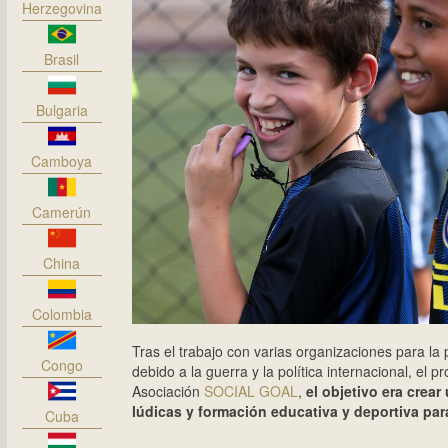
Herzegovina
Brasil
Bulgaria
Camboya
Camerún
China
Colombia
Tras el trabajo con varias organizaciones para la p
Congo
debido a la guerra y la política internacional, el 
Asociación
SOCIAL GOAL
,
el objetivo era crea
lúdicas y formación educativa y deportiva par
Cuba