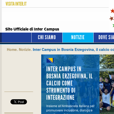
VISITA
INTER.IT
Sito Ufficiale di Inter Campus
CHI SIAMO
NOTIZIE
DOVE SI
Home.
Notizie.
Inter Campus in Bosnia Erzegovina, il calcio 
INTER CAMPUS IN
BOSNIA ERZEGOVINA, IL
CALCIO COME
STRUMENTO DI
INTEGRAZIONE
Insieme all’Ambasciata Italiana per
promuovere inclusione, dialogo e