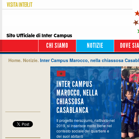
VISITA
INTER.IT
Sito Ufficiale di Inter Campus
CHI SIAMO
NOTIZIE
DOVE SI
Home.
Notizie.
Inter Campus Marocco, nella chiassosa Casab
INTER CAMPUS
MAROCCO, NELLA
CHIASSOSA
CASABLANCA
Il progetto nerazzurro, riattivato nel
2019, si inserisce molto bene nel
contesto sociale del quartiere e
dei suoi abitanti