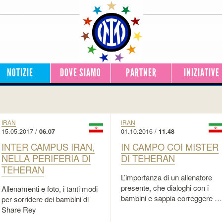
NOTIZIE
DOVE SIAMO
PARTNER
INIZIATIVE
IRAN
IRAN
15.05.2017 /
01.10.2016 /
06.07
11.48
INTER CAMPUS IRAN,
IN CAMPO COI MISTER
NELLA PERIFERIA DI
DI TEHERAN
TEHERAN
L’importanza di un allenatore
presente, che dialoghi con i
Allenamenti e foto, i tanti modi
bambini e sappia correggere …
per sorridere dei bambini di
Share Rey