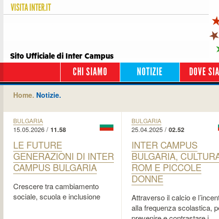
VISITA
INTER.IT
Sito Ufficiale di Inter Campus
CHI SIAMO
NOTIZIE
DOVE SI
Home.
Notizie.
BULGARIA
BULGARIA
15.05.2026 /
25.04.2025 /
11.58
02.52
LE FUTURE
INTER CAMPUS
GENERAZIONI DI INTER
BULGARIA, CULTUR
CAMPUS BULGARIA
ROM E PICCOLE
DONNE
Crescere tra cambiamento
sociale, scuola e inclusione
Attraverso il calcio e l’incen
alla frequenza scolastica, p
prevenire e contrastare i…