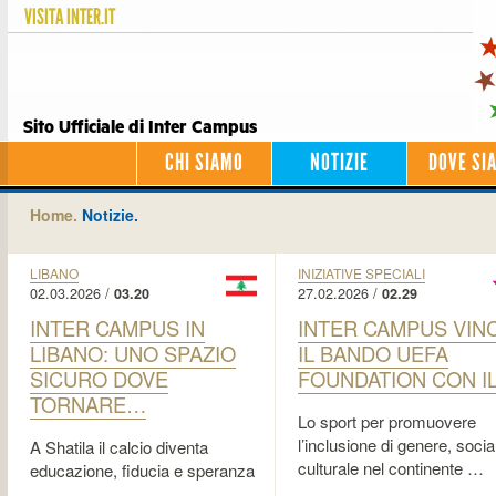
VISITA
INTER.IT
Sito Ufficiale di Inter Campus
CHI SIAMO
NOTIZIE
DOVE SI
Home.
Notizie.
LIBANO
INIZIATIVE SPECIALI
02.03.2026 /
27.02.2026 /
03.20
02.29
INTER CAMPUS IN
INTER CAMPUS VIN
LIBANO: UNO SPAZIO
IL BANDO UEFA
SICURO DOVE
FOUNDATION CON I
TORNARE…
Lo sport per promuovere
l’inclusione di genere, socia
A Shatila il calcio diventa
culturale nel continente …
educazione, fiducia e speranza