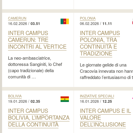
CAMERUN
POLONIA
16.02.2026 /
06.02.2026 /
03.51
11.11
INTER CAMPUS
INTER CAMPUS
CAMERUN: TRE
POLONIA, TRA
INCONTRI AL VERTICE
CONTINUITÀ E
TRADIZIONE
La neo-ambasciatrice,
dottoressa Sanginiti, lo Chef
Le giornate gelide di una
(capo tradizionale) della
Cracovia innevata non han
comunità di …
raffreddato l’entusiasmo di t
…
BOLIVIA
INIZIATIVE SPECIALI
19.01.2026 /
16.01.2026 /
02.35
12.25
INTER CAMPUS
INTER CAMPUS E IL
BOLIVIA, L’IMPORTANZA
VALORE
DELLA CONTINUITÀ
DELL’INCLUSIONE