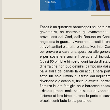
primario
Essos è un quartiere baraccopoli nel nord es
governativi, ne contrasta gli avanzamenti c
provenienti dal Ciad, dalla Repubblica Cent
anglofona in guerra, vivono ammassati in bar
servizi sanitari e strutture educative. Inter C
per provare a dare una speranza alle gener
e per sostenere anche i percorsi di inclusio
Quasi 60 bimbi e bimbe di ogni fascia di età p
di terra che non può definirsi campo ma dai p
palla aldilà del canale la cui acqua nera porta
sotto un sole umido e filtrato dall’inquina
divertono e giocano e, finite le attività, po
fierezza le loro famiglie nelle baracche abita
i dialetti propri; molti sono stupiti di vede
insieme ai loro bimbi aprono le porte di cas
piccolo contributo lo sta portando.