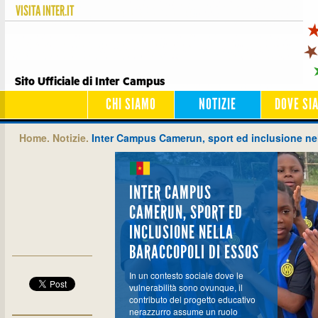
VISITA
INTER.IT
Sito Ufficiale di Inter Campus
CHI SIAMO
NOTIZIE
DOVE SI
Home.
Notizie.
Inter Campus Camerun, sport ed inclusione nel
INTER CAMPUS
CAMERUN, SPORT ED
INCLUSIONE NELLA
BARACCOPOLI DI ESSOS
In un contesto sociale dove le
vulnerabilità sono ovunque, il
contributo del progetto educativo
nerazzurro assume un ruolo