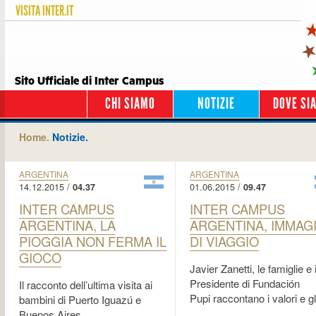
VISITA
INTER.IT
Sito Ufficiale di Inter Campus
CHI SIAMO
NOTIZIE
DOVE SI
Home.
Notizie.
ARGENTINA
ARGENTINA
14.12.2015 /
01.06.2015 /
04.37
09.47
INTER CAMPUS
INTER CAMPUS
ARGENTINA, LA
ARGENTINA, IMMAGI
PIOGGIA NON FERMA IL
DI VIAGGIO
GIOCO
Javier Zanetti, le famiglie e i
Presidente di Fundación
Il racconto dell’ultima visita ai
Pupi raccontano i valori e g
bambini di Puerto Iguazú e
Buenos Aires