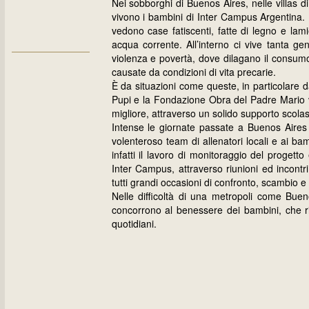
Nei sobborghi di Buenos Aires, nelle villas
vivono i bambini di Inter Campus Argentina. Pa
vedono case fatiscenti, fatte di legno e lam
acqua corrente. All’interno ci vive tanta g
violenza e povertà, dove dilagano il consumo 
causate da condizioni di vita precarie.
È da situazioni come queste, in particolare d
Pupi e la Fondazione Obra del Padre Mario vo
migliore, attraverso un solido supporto scolast
Intense le giornate passate a Buenos Aires i
volenteroso team di allenatori locali e ai ba
infatti il lavoro di monitoraggio del progett
Inter Campus, attraverso riunioni ed incont
tutti grandi occasioni di confronto, scambio 
Nelle difficoltà di una metropoli come Bueno
concorrono al benessere dei bambini, che ri
quotidiani.