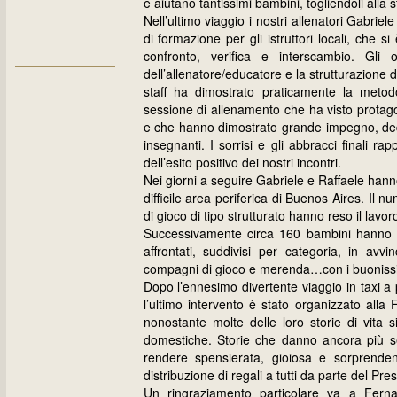
e aiutano tantissimi bambini, togliendoli alla
Nell’ultimo viaggio i nostri allenatori Gabri
di formazione per gli istruttori locali, che
confronto, verifica e interscambio. Gli o
dell’allenatore/educatore e la strutturazione 
staff ha dimostrato praticamente la metod
sessione di allenamento che ha visto protag
e che hanno dimostrato grande impegno, dediz
insegnanti. I sorrisi e gli abbracci finali r
dell’esito positivo dei nostri incontri.
Nei giorni a seguire Gabriele e Raffaele hann
difficile area periferica di Buenos Aires. Il 
di gioco di tipo strutturato hanno reso il lavor
Successivamente circa 160 bambini hanno p
affrontati, suddivisi per categoria, in avvi
compagni di gioco e merenda…con i buonissimi 
Dopo l’ennesimo divertente viaggio in taxi a p
l’ultimo intervento è stato organizzato all
nonostante molte delle loro storie di vita 
domestiche. Storie che danno ancora più sen
rendere spensierata, gioiosa e sorprenden
distribuzione di regali a tutti da parte del P
Un ringraziamento particolare va a Fern