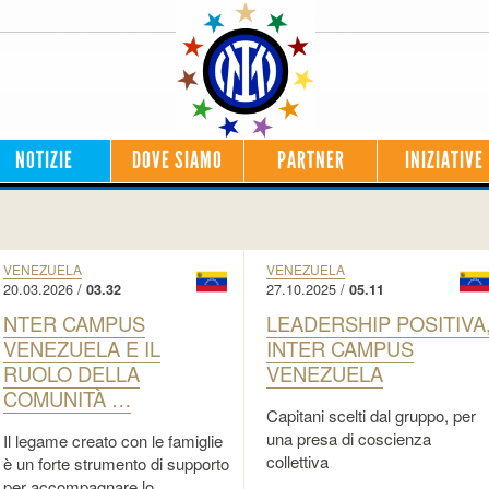
NOTIZIE
DOVE SIAMO
PARTNER
INIZIATIVE
VENEZUELA
VENEZUELA
20.03.2026 /
27.10.2025 /
03.32
05.11
NTER CAMPUS
LEADERSHIP POSITIVA
VENEZUELA E IL
INTER CAMPUS
RUOLO DELLA
VENEZUELA
COMUNITÀ …
Capitani scelti dal gruppo, per
una presa di coscienza
Il legame creato con le famiglie
collettiva
è un forte strumento di supporto
per accompagnare lo …