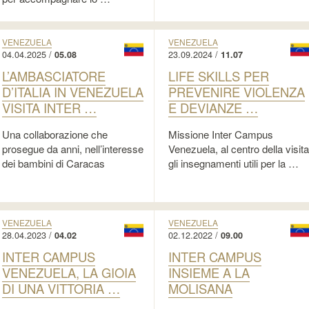
VENEZUELA
VENEZUELA
04.04.2025 /
23.09.2024 /
05.08
11.07
L’AMBASCIATORE
LIFE SKILLS PER
D’ITALIA IN VENEZUELA
PREVENIRE VIOLENZA
VISITA INTER …
E DEVIANZE …
Una collaborazione che
Missione Inter Campus
prosegue da anni, nell’interesse
Venezuela, al centro della visita
dei bambini di Caracas
gli insegnamenti utili per la …
VENEZUELA
VENEZUELA
28.04.2023 /
02.12.2022 /
04.02
09.00
INTER CAMPUS
INTER CAMPUS
VENEZUELA, LA GIOIA
INSIEME A LA
DI UNA VITTORIA …
MOLISANA