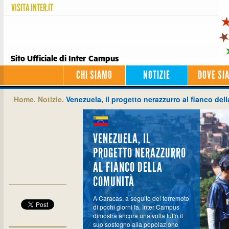
VISITA
INTER.IT
Sito Ufficiale di Inter Campus
CHI SIAMO
NOTIZIE
DOVE SI
Home.
Notizie.
Venezuela, il progetto nerazzurro al fianco del
VENEZUELA, IL
PROGETTO NERAZZURRO
AL FIANCO DELLA
COMUNITÀ
A Caracas, a seguito del terremoto
di pochi giorni fa, Inter Campus
dimostra ancora una volta tutto il
suo sostegno alla popolazione