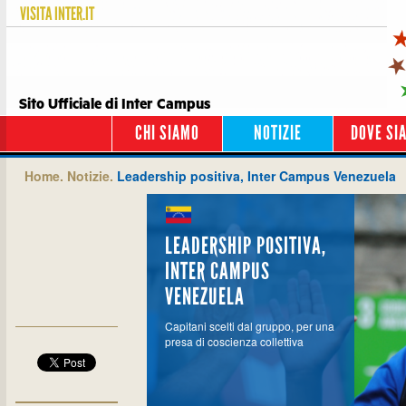
VISITA
INTER.IT
Sito Ufficiale di Inter Campus
CHI SIAMO
NOTIZIE
DOVE SI
Home.
Notizie.
Leadership positiva, Inter Campus Venezuela
LEADERSHIP POSITIVA,
INTER CAMPUS
VENEZUELA
Capitani scelti dal gruppo, per una
presa di coscienza collettiva