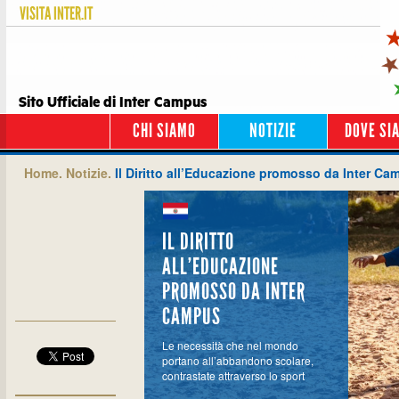
VISITA
INTER.IT
Sito Ufficiale di Inter Campus
CHI SIAMO
NOTIZIE
DOVE SI
Home.
Notizie.
Il Diritto all’Educazione promosso da Inter Ca
IL DIRITTO
ALL’EDUCAZIONE
PROMOSSO DA INTER
CAMPUS
Le necessità che nel mondo
portano all’abbandono scolare,
contrastate attraverso lo sport