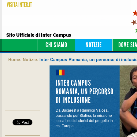
VISITA
INTER.IT
Sito Ufficiale di Inter Campus
CHI SIAMO
NOTIZIE
DOVE SI
Home.
Notizie.
Inter Campus Romania, un percorso di inclusi
INTER CAMPUS
ROMANIA, UN PERCORSO
DI INCLUSIONE
Da Bucarest a Râmnicu Vâlcea,
passando per Slatina, la missione
tocca i nuclei storici del progetto in
est Europa