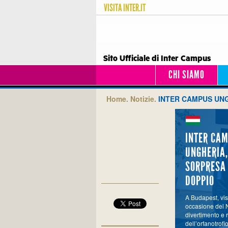
VISITA
INTER.IT
Sito Ufficiale di Inter Campus
CHI SIAMO
Home.
Notizie.
INTER CAMPUS UNG
INTER CA
UNGHERIA,
SORPRESA 
DOPPIO
A Budapest, vis
occasione del N
divertimento e 
dell’orfanotrof