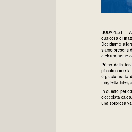
BUDAPEST – A N
qualcosa di inat
Decidiamo allor
siamo presenti da
e chiaramente con
Prima della fes
piccolo come la 
è giustamente di
maglietta Inter, s
In questo period
cioccolata calda,
una sorpresa val