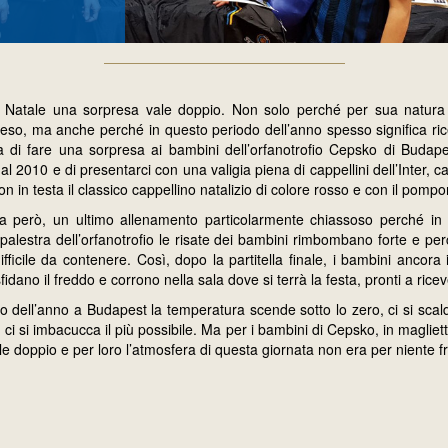
atale una sorpresa vale doppio. Non solo perché per sua natura
teso, ma anche perché in questo periodo dell’anno spesso significa ri
a di fare una sorpresa ai bambini dell’orfanotrofio Cepsko di Budap
l 2010 e di presentarci con una valigia piena di cappellini dell’Inter, ca
 in testa il classico cappellino natalizio di colore rosso e con il pomp
ta però, un ultimo allenamento particolarmente chiassoso perché in
palestra dell’orfanotrofio le risate dei bambini rimbombano forte e pe
fficile da contenere. Così, dopo la partitella finale, i bambini ancora 
fidano il freddo e corrono nella sala dove si terrà la festa, pronti a riceve
o dell’anno a Budapest la temperatura scende sotto lo zero, ci si sca
 ci si imbacucca il più possibile. Ma per i bambini di Cepsko, in magliet
e doppio e per loro l’atmosfera di questa giornata non era per niente f