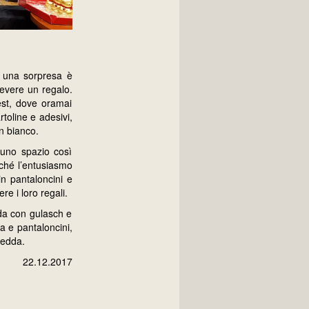
 una sorpresa è
cevere un regalo.
est, dove oramai
rtoline e adesivi,
on bianco.
 uno spazio così
rché l’entusiasmo
in pantaloncini e
re i loro regali.
lda con gulasch e
ta e pantaloncini,
redda.
22.12.2017