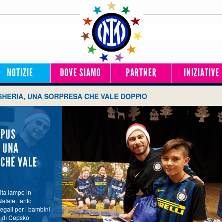
NOTIZIE
DOVE SIAMO
PARTNER
INIZIATIVE
HERIA, UNA SORPRESA CHE VALE DOPPIO
MPUS
 UNA
CHE VALE
ita lampo in
atale: tanto
regali per i bambini
io di Cepsko