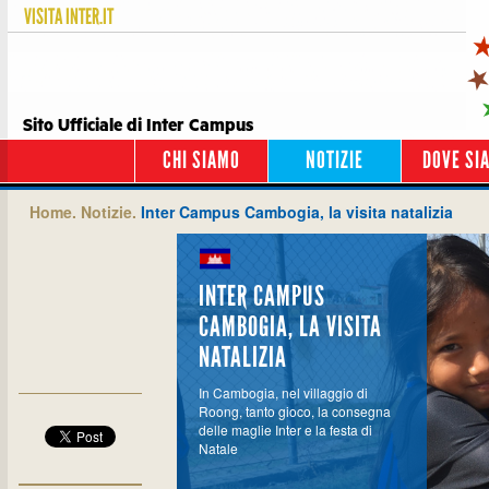
VISITA
INTER.IT
Sito Ufficiale di Inter Campus
CHI SIAMO
NOTIZIE
DOVE SI
Home.
Notizie.
Inter Campus Cambogia, la visita natalizia
INTER CAMPUS
CAMBOGIA, LA VISITA
NATALIZIA
In Cambogia, nel villaggio di
Roong, tanto gioco, la consegna
delle maglie Inter e la festa di
Natale