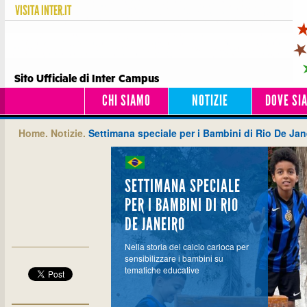
VISITA
INTER.IT
Sito Ufficiale di Inter Campus
CHI SIAMO
NOTIZIE
DOVE SI
Home.
Notizie.
Settimana speciale per i Bambini di Rio De Jan
SETTIMANA SPECIALE
PER I BAMBINI DI RIO
DE JANEIRO
Nella storia del calcio carioca per
sensibilizzare i bambini su
tematiche educative