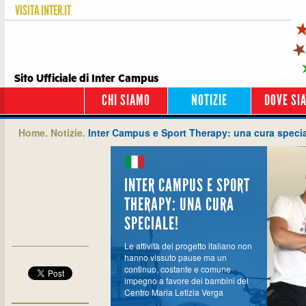
VISITA
INTER.IT
Sito Ufficiale di Inter Campus
CHI SIAMO
NOTIZIE
DOVE SI
Home.
Notizie.
Inter Campus e Sport Therapy: una cura specia
INTER CAMPUS E SPORT
THERAPY: UNA CURA
SPECIALE!
Le attività del progetto italiano non
hanno vissuto pause ma un
continuo, costante e comune
impegno a favore dei bambini del
Centro Maria Letizia Verga