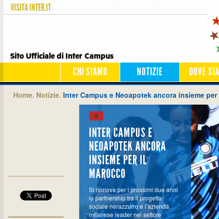
VISITA
INTER.IT
Sito Ufficiale di Inter Campus
CHI SIAMO
NOTIZIE
DOVE SI
Home.
Notizie.
Inter Campus e Neoapotek ancora insieme per 
INTER CAMPUS E
NEOAPOTEK ANCORA
INSIEME PER IL
MAROCCO
Si rinnova per i prossimi due anni
la partnership tra il progetto
sociale nerazzurro e l’azienda
milanese leader nel settore