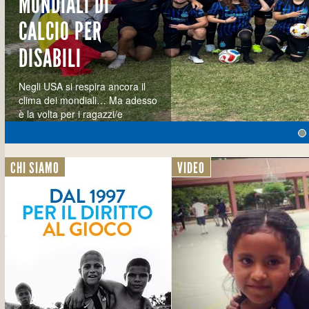
MONDIALI DI
CALCIO PER
DISABILI
Negli USA si respira ancora il
clima dei mondiali… Ma adesso
è la volta per i ragazzi/e
speciali di essere protagonisti
CHI SIAMO
VIDEO