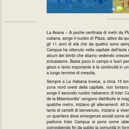
La Avana – A poche centinaia di metri da Plaz
cubana, sorge il nucleo di Plaza, attivo da qua
gli 11 anni di età che da quattro sono sempr
Campus ha ottenuto nella capitale dell’isola
alcuni dei bimbi che stiamo vedendo crescere
entusiasmo. Basta poco in campo e fuori per i
gioco e tanto importante è la continuità in un
a lungo termine di crescita.
Sempre a La Habana invece, a circa 15 km d
zona nord ovest della capitale, non lontano d
sorge il secondo nucleo habanero di Inter Ca
de la Misericordia” vengono distribuite le ma
qualche metro, iniziano gli allenamenti. 40 bi
tanto di cartelli di benvenuto, iniziano a viv
un quartiere dove emergenze sociali come alco
padrone Inter Campus si pone come obietti
coinvolgendo fin da subito la comunità in form