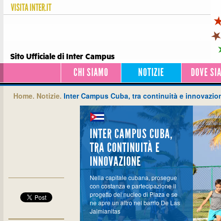
VISITA
INTER.IT
Sito Ufficiale di Inter Campus
CHI SIAMO
NOTIZIE
DOVE SI
Home.
Notizie.
Inter Campus Cuba, tra continuità e innovazio
INTER CAMPUS CUBA,
TRA CONTINUITÀ E
INNOVAZIONE
Nella capitale cubana, prosegue
con costanza e partecipazione il
progetto del nucleo di Plaza e se
ne apre un altro nel barrio De Las
Jaimianitas