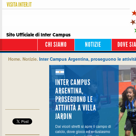
VISITA
INTER.IT
Sito Ufficiale di Inter Campus
CHI SIAMO
NOTIZIE
DOVE SI
Home.
Notizie.
Inter Campus Argentina, proseguono le attività 
INTER CAMPUS
ARGENTINA,
PROSEGUONO LE
ATTIVITÀ A VILLA
JARDIN
Dai vicoli stretti si apre il campo di
calcio, dove gioco ed entusiasmo