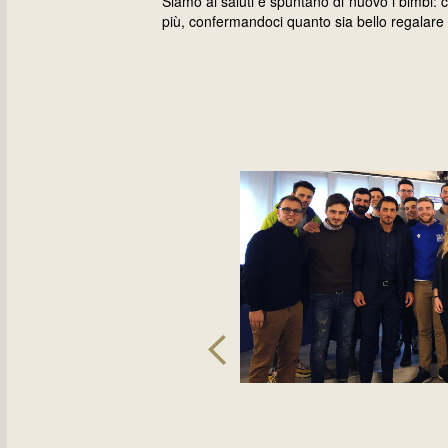
Siamo ai saluti e spuntano di nuovo i bimbi: c
più, confermandoci quanto sia bello regalare so