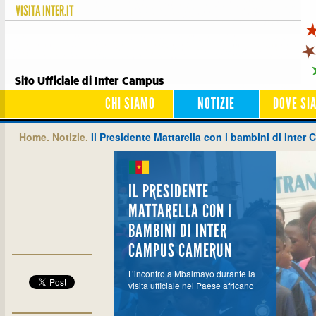
VISITA
INTER.IT
Sito Ufficiale di Inter Campus
CHI SIAMO
NOTIZIE
DOVE SI
Home.
Notizie.
Il Presidente Mattarella con i bambini di Inte
IL PRESIDENTE
MATTARELLA CON I
BAMBINI DI INTER
CAMPUS CAMERUN
L’incontro a Mbalmayo durante la
visita ufficiale nel Paese africano