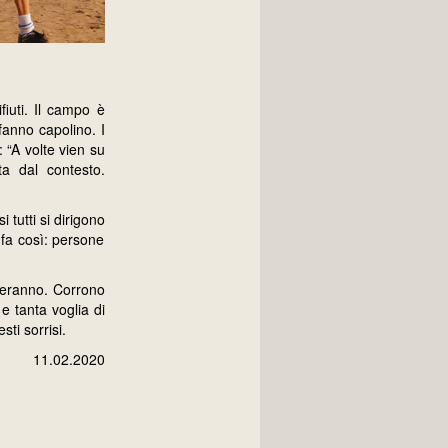
iuti. Il campo è
 fanno capolino. I
 “A volte vien su
ta dal contesto.
tutti si dirigono
i fa così: persone
eneranno. Corrono
 e tanta voglia di
ti sorrisi.
11.02.2020