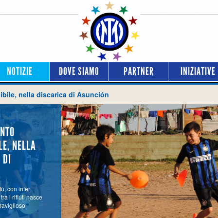
NOTIZIE
DOVE SIAMO
PARTNER
INIZIATIVE
bile, nella discarica di Asunción
ENTO
LE, NELLA
 DI
tù, con inter
a i rifiuti nasce
raviglioso