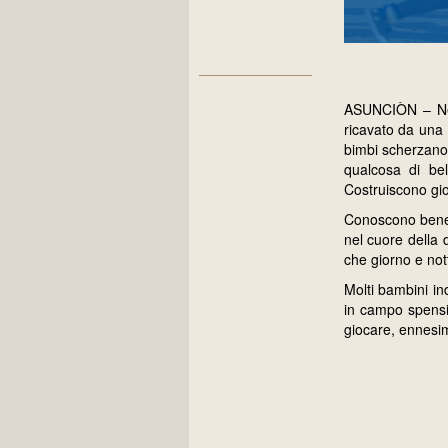
ASUNCIÒN – Nell
ricavato da una s
bimbi scherzano,
qualcosa di bel
Costruiscono gio
Conoscono bene q
nel cuore della d
che giorno e not
Molti bambini in
in campo spensier
giocare, ennesim