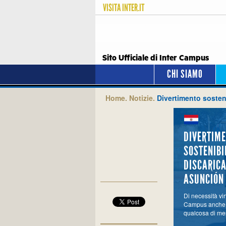
VISITA
INTER.IT
Sito Ufficiale di Inter Campus
CHI SIAMO
Home.
Notizie.
Divertimento sosteni
DIVERTIM
SOSTENIBI
DISCARICA
ASUNCIÓN
Di necessità vir
Campus anche tr
qualcosa di me