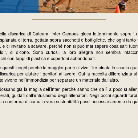
a discarica di Cateura, Inter Campus gioca letteralmente sopra i rif
pianata di terra, gettata sopra sacchetti e bottigliette, che ogni tanto
 e ci invitano a scavare, perché non si può mai sapere cosa salti fuori:
lo!”, ci dicono. Sono curiosi, la loro allegria non sembra intacca
chi con tappi di plastica e copertoni abbandonati.
uesti luoghi perché la maggior parte ci vive. Terminata la scuola quasi 
iscarica per aiutare i genitori al lavoro. Qui la raccolta differenziata s
te vivono nell’immondizia per separare un materiale dall’altro.
dossano già la maglia dell’Inter, perché sanno che da lì a poco si all
ati, guidati dall’entusiasmo degli allenatori. Negli occhi sguardi furbi
a conferma di come la vera sostenibilità passi necessariamente da ques