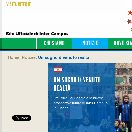
VISITA
INTER.IT
Sito Ufficiale di Inter Campus
CHI SIAMO
NOTIZIE
DOVE SI
Home.
Notizie.
Un sogno divenuto realtà
UN SOGNO DIVENUTO
REALTÀ
Tra i vicoli di Shatila e le nuove
prospettive future di Inter Campus
in Libano