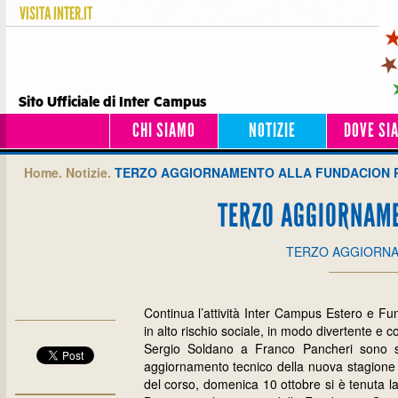
VISITA
INTER.IT
Sito Ufficiale di Inter Campus
CHI SIAMO
NOTIZIE
DOVE SI
Home.
Notizie.
TERZO AGGIORNAMENTO ALLA FUNDACION P
TERZO AGGIORNAME
TERZO AGGIORNA
Continua l’attività Inter Campus Estero e Fu
in alto rischio sociale, in modo divertente e co
Sergio Soldano a Franco Pancheri sono sta
aggiornamento tecnico della nuova stagione 
del corso, domenica 10 ottobre si è tenuta l