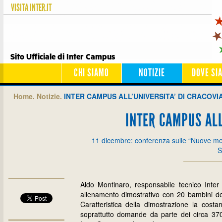
VISITA
INTER.IT
Sito Ufficiale di Inter Campus
CHI SIAMO
NOTIZIE
DOVE SI
Home.
Notizie.
INTER CAMPUS ALL’UNIVERSITA’ DI CRACOVI
INTER CAMPUS ALL
11 dicembre: conferenza sulle “Nuove meto
S
Aldo Montinaro, responsabile tecnico Inte
allenamento dimostrativo con 20 bambini dell’a
Caratteristica della dimostrazione la costan
soprattutto domande da parte dei circa 370 al