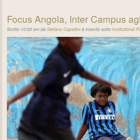
Focus Angola, Inter Campus agli
Scritto
10:00 am
da
Stefano Capellini
&
inserito sotto
Institutional P