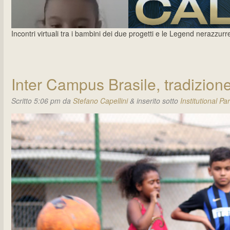
Incontri virtuali tra i bambini dei due progetti e le Legend nerazzurr
Inter Campus Brasile, tradizione
Scritto
5:06 pm
da
Stefano Capellini
&
inserito sotto
Institutional Pa