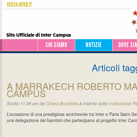
VISITA
INTER.IT
Sito Ufficiale di Inter Campus
CHI SIAMO
NOTIZIE
DOVE SI
Articoli tag
A MARRAKECH ROBERTO MANC
CAMPUS
Scritto
11:38 am
da
Chiara Brambilla
&
inserito sotto
Institutional P
L’occasione di una prestigiosa amichevole tra Inter e Paris Saint Ge
una delegazione dei bambini che partecipano al progetto Inter Ca