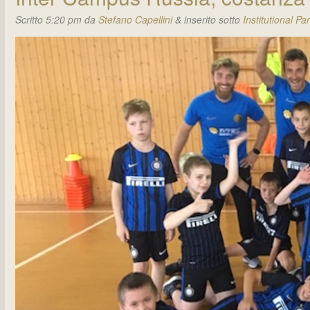
Scritto
5:20 pm
da
Stefano Capellini
&
inserito sotto
Institutional Pa