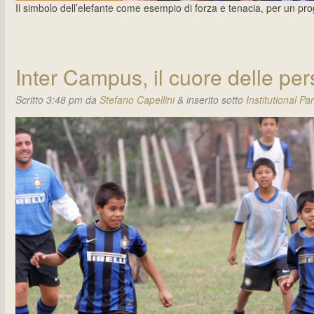
Il simbolo dell’elefante come esempio di forza e tenacia, per un pro
Inter Campus, il cuore delle per
Scritto
3:48 pm
da
Stefano Capellini
&
inserito sotto
Institutional Pa