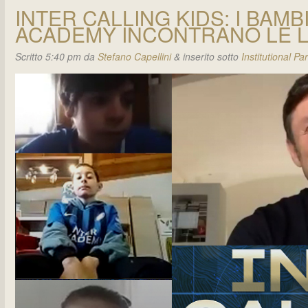
INTER CALLING KIDS: I BAMB
ACADEMY INCONTRANO LE 
Scritto
5:40 pm
da
Stefano Capellini
&
inserito sotto
Institutional Pa