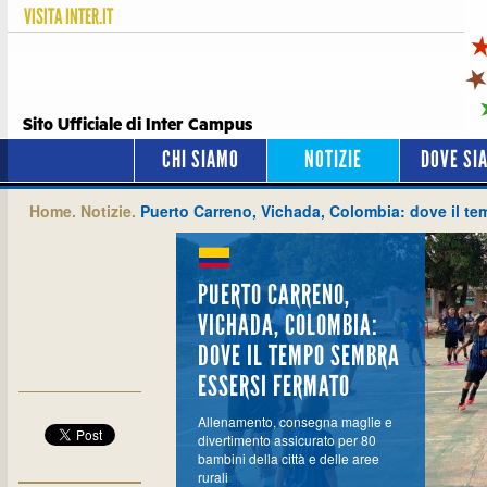
VISITA
INTER.IT
Sito Ufficiale di Inter Campus
CHI SIAMO
NOTIZIE
DOVE SI
Home.
Notizie.
Puerto Carreno, Vichada, Colombia: dove il te
PUERTO CARRENO,
VICHADA, COLOMBIA:
DOVE IL TEMPO SEMBRA
ESSERSI FERMATO
Allenamento, consegna maglie e
divertimento assicurato per 80
bambini della città e delle aree
rurali