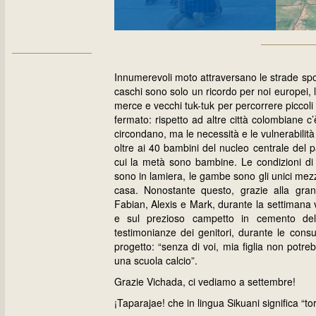
Innumerevoli moto attraversano le strade spor
caschi sono solo un ricordo per noi europei,
merce e vecchi tuk-tuk per percorrere piccoli
fermato: rispetto ad altre città colombiane c’
circondano, ma le necessità e le vulnerabili
oltre ai 40 bambini del nucleo centrale del 
cui la metà sono bambine. Le condizioni di v
sono in lamiera, le gambe sono gli unici mezz
casa. Nonostante questo, grazie alla gra
Fabian, Alexis e Mark, durante la settimana 
e sul prezioso campetto in cemento della
testimonianze dei genitori, durante le cons
progetto: “senza di voi, mia figlia non potr
una scuola calcio”.
Grazie Vichada, ci vediamo a settembre!
¡Taparajae! che in lingua Sikuani significa “t