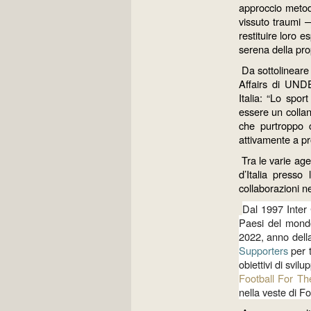
approccio metodo
vissuto traumi 
restituire loro e
serena della prop
Da sottolineare
Affairs di UND
Italia: “Lo spo
essere un collan
che purtroppo 
attivamente a pr
Tra le varie age
d’Italia presso
collaborazioni ne
Dal 1997 Inter 
Paesi del mondo
2022, anno dell
Supporters
per t
obiettivi di svil
Football For T
nella veste di F