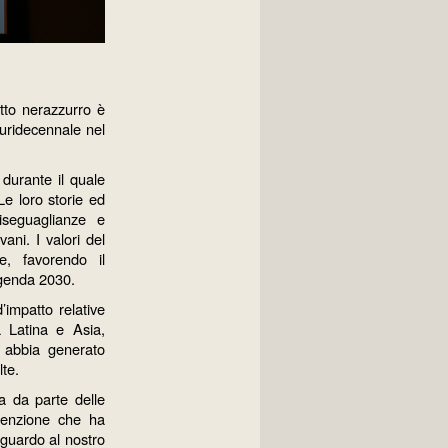
tto nerazzurro è
luridecennale nel
 durante il quale
Le loro storie ed
iseguaglianze e
ani. I valori del
e, favorendo il
Agenda 2030.
impatto relative
a Latina e Asia,
i abbia generato
lte.
ia da parte delle
ttenzione che ha
iguardo al nostro