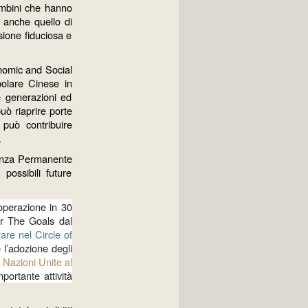
bambini che hanno
 anche quello di
isione fiduciosa e
onomic and Social
olare Cinese in
e generazioni ed
uò riaprire porte
può contribuire
.
ntanza Permanente
possibili future
ooperazione in 30
or The Goals dal
are nel Circle of
e l’adozione degli
 Nazioni Unite al
portante attività