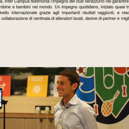
, Inter Campus testimonia l’impegno del club nerazzurro nel garantire e t
ambine e bambini nel mondo. Un impegno quotidiano, iniziato quasi tr
ivello internazionale grazie agli importanti risultati raggiunti, e res
collaborazione di centinaia di allenatori locali, decine di partner e migl