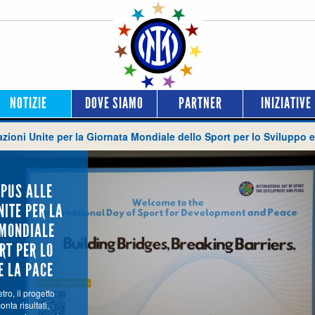
NOTIZIE
DOVE SIAMO
PARTNER
INIZIATIVE
zioni Unite per la Giornata Mondiale dello Sport per lo Sviluppo e
PUS ALLE
NITE PER LA
 MONDIALE
RT PER LO
E LA PACE
tro, il progetto
nta risultati,