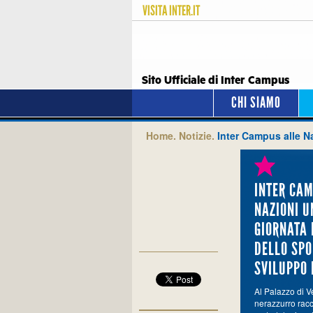
VISITA
INTER.IT
Sito Ufficiale di Inter Campus
CHI SIAMO
Home.
Notizie.
Inter Campus alle Na
INTER CAM
NAZIONI U
GIORNATA
DELLO SPO
SVILUPPO 
Al Palazzo di Ve
nerazzurro racco