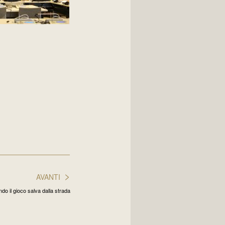
>
AVANTI
do il gioco salva dalla strada