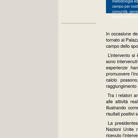
metodologia ed
campo per costr
comunità, gener
diverse attraver
In occasione de
tornato al Palaz
campo dello sport 
L’intervento si
sono intervenuti
esperienze han
promuovere l’inc
calcio possono
raggiungimento d
Tra i relatori 
alle attività r
illustrando com
risultati positiv
La presidentess
Nazioni Unite n
ricevuto l’inter