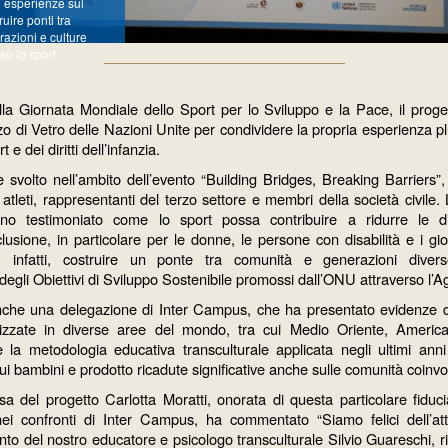
 esperienze sul
uire ponti tra
azioni e culture
so lo sport
lla Giornata Mondiale dello Sport per lo Sviluppo e la Pace, il proge
zo di Vetro delle Nazioni Unite per condividere la propria esperienza p
e dei diritti dell’infanzia.
 è svolto nell’ambito dell’evento “Building Bridges, Breaking Barriers”,
 atleti, rappresentanti del terzo settore e membri della società civile. 
no testimoniato come lo sport possa contribuire a ridurre le d
lusione, in particolare per le donne, le persone con disabilità e i giov
, infatti, costruire un ponte tra comunità e generazioni divers
egli Obiettivi di Sviluppo Sostenibile promossi dall’ONU attraverso l’
anche una delegazione di Inter Campus, che ha presentato evidenze d’
ealizzate in diverse aree del mondo, tra cui Medio Oriente, Americ
e la metodologia educativa transculturale applicata negli ultimi ann
i sui bambini e prodotto ricadute significative anche sulle comunità coinvo
a del progetto Carlotta Moratti, onorata di questa particolare fiduc
ei confronti di Inter Campus, ha commentato “Siamo felici dell’a
vento del nostro educatore e psicologo transculturale Silvio Guareschi, r