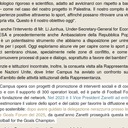
logico rigoroso e scientifico, adatto ad avvicinarci con rispetto a 
— come nel caso del nostro progetto in Palestina. Il nostro compito è
sperienze positive attraverso lo sport, affinché possano ritrovare una v
ria vita. Questo è il nostro obiettivo oggi”.
 anche l’intervento di Mr. Li Junhua, Under-Secretary-General for Ec
ESA e precedentemente anche Ambasciatore della Repubblica Pop
rt è un potentissimo strumento che abbiamo a disposizione per unir
te per i popoli. Oggi esploriamo alcune vie per capire come lo sport p
ci sembrano chiuse, specialmente nelle zone di conflitto, e come 
omuovere processi di pace e dialogo, soprattutto a favore dei bambini”
nzie e istituzioni incontrate, inoltre, la consueta visita alla Rapprese
 le Nazioni Unite, dove Inter Campus ha avviato un confronto su 
ll’ambito delle attività istituzionali della Rappresentanza.
Campus opera con progetti di promozione di interventi sociali e di c
 e con il supporto di 300 operatori locali, ed è parte di Football F
a fondazione del network.
Nel 2023 è il Vice President Zanetti ad entr
estimoniare il valore dello sport e del calcio per favorire la diffusione 
uppo sostenibile:
dopo avere guidato la delegazione nerazzurra presso le
he Goals Forum del 2025
, da quest’anno Zanetti proseguirà questa im
ootball for the Goals Champion.